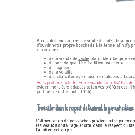
Après plusieurs années de vente de colis de viande 
d’ouvrir notre propre boucherie à la ferme, afin d’y
retrouverez :
de la viande de
vache
blanc-bleu-belge, élev
du porc de qualité « Tradition boucher »
de l’agneau
de la volaille
des charcuteries « maison » réalisées artisan
Vous préférez acheter votre viande en colis? Pas d
évidemment être adaptés selon vos préférences. N’h
préférence entre midi et 19h).
Travailler dans le respect de l'animal, la garantie d'une
L’alimentation de nos vaches provient principalemen
les veaux jusqu’à l’âge adulte, dans le respect du 
l’allaitement au pis.